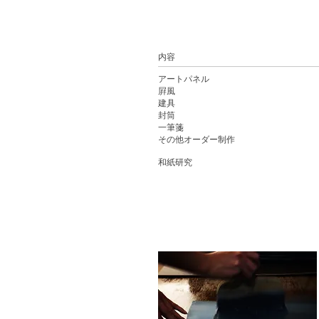
内容
アートパネル
屛風
建具
封筒
一筆箋
​その他オーダー制作
​和紙研究