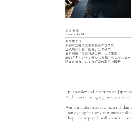
原田 紗知
​Harada Sachi
奈良生まれ
京都市立芸術大学銅版画専攻卒業
唐紙制作工房「唐長」にて修業
石州和紙「西田和紙工房」にて修業
​2015年灯しびとの集いより紙ノ余白をスター
現在京都市内にて京町家の工房で活動中
I put a color and a pattern on Japanes
And I am tailoring my products to art 
Washi is a domestic raw material that
I am dyeing in a way that makes full us
I hope many people will know the beau