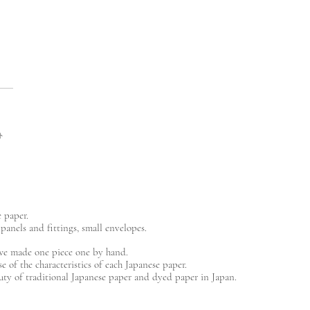
ト
e paper.
panels and fittings, small envelopes.
 we made one piece one by hand.
e of the characteristics of each Japanese paper.
ty of traditional Japanese paper and dyed paper in Japan.